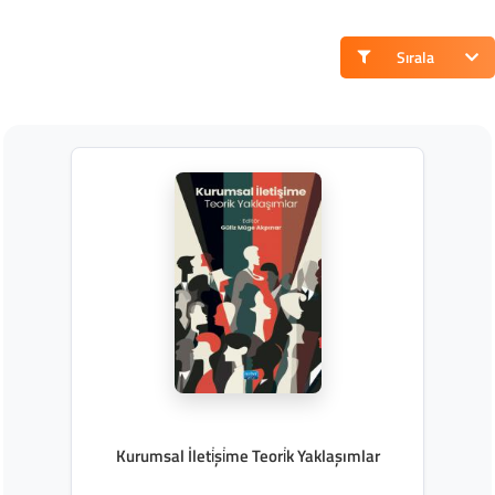
Sırala
Kurumsal İleti̇şi̇me Teori̇k Yaklaşımlar