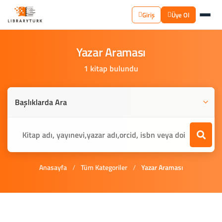
Giriş
Üye Ol
Yazar
Araması
1 kitap bulundu
Anasayfa
/
Tüm Kategoriler
/
Yazar Araması