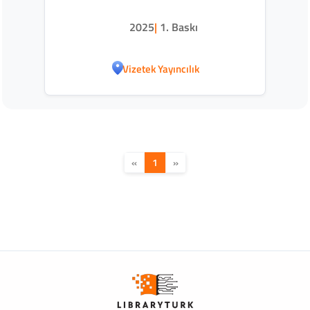
Disiplinlerarası Bir Bakış
2025
|
1. Baskı
Vizetek Yayıncılık
«
1
»