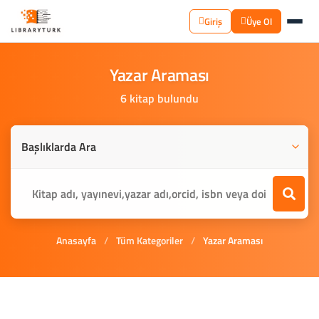
Giriş
Üye Ol
Yazar
Araması
6 kitap bulundu
Anasayfa
/
Tüm Kategoriler
/
Yazar Araması