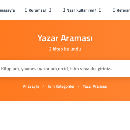
Anasayfa
Kurumsal
Nasıl Kullanırım?
Referan
Yazar
Araması
2 kitap bulundu
Anasayfa
/
Tüm Kategoriler
/
Yazar Araması