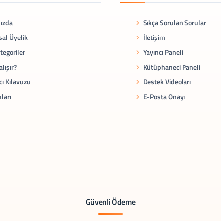
ızda
Sıkça Sorulan Sorular
al Üyelik
İletişim
tegoriler
Yayıncı Paneli
alışır?
Kütüphaneci Paneli
cı Kılavuzu
Destek Videoları
kları
E-Posta Onayı
Güvenli Ödeme