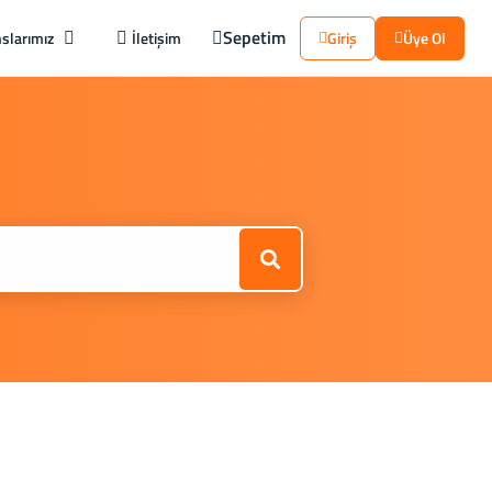
Sepetim
slarımız
İletişim
Giriş
Üye Ol