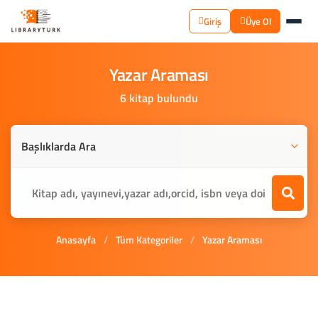
Giriş
Üye Ol
Yazar
Araması
6 kitap bulundu
Anasayfa
/
Tüm Kategoriler
/
Yazar Araması