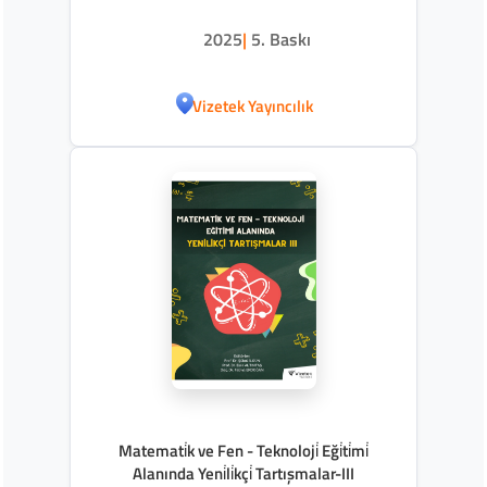
2025
|
5. Baskı
Vizetek Yayıncılık
Matemati̇k ve Fen - Teknoloji̇ Eği̇ti̇mi̇
Alanında Yeni̇li̇kçi̇ Tartışmalar-III