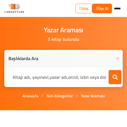
Giriş
Üye Ol
Yazar
Araması
5 kitap bulundu
Anasayfa
/
Tüm Kategoriler
/
Yazar Araması