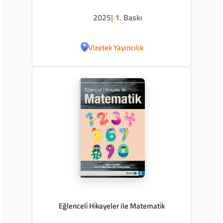
2025
|
1. Baskı
Vizetek Yayıncılık
Eğlenceli̇ Hi̇kayeler ile Matemati̇k