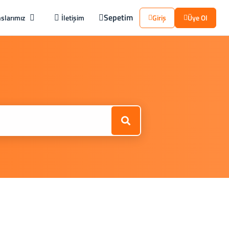
Sepetim
slarımız
İletişim
Giriş
Üye Ol