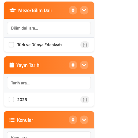
Mezo/Bilim Dalı
Din Bilimleri
(1986)
İletişim, Mimarlık ve Güzel
(870)
Sanatlar
Türk ve Dünya Edebiyatı
(1)
Akademik Kültür
(1588)
Yayın Tarihi
2025
(1)
Konular