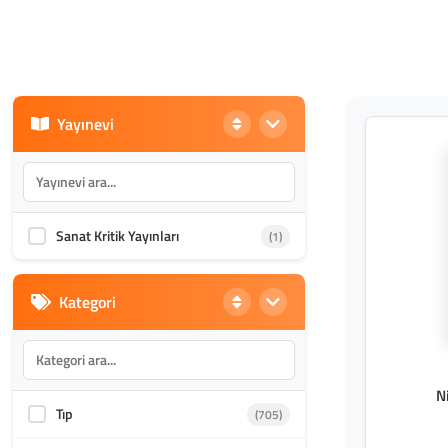
Yayınevi
Sanat Kritik Yayınları
(1)
Kategori
N
Tıp
(705)