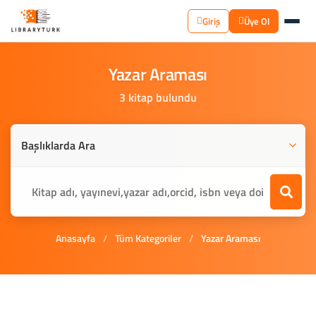
Giriş
Üye Ol
Yazar
Araması
3 kitap bulundu
Anasayfa
/
Tüm Kategoriler
/
Yazar Araması