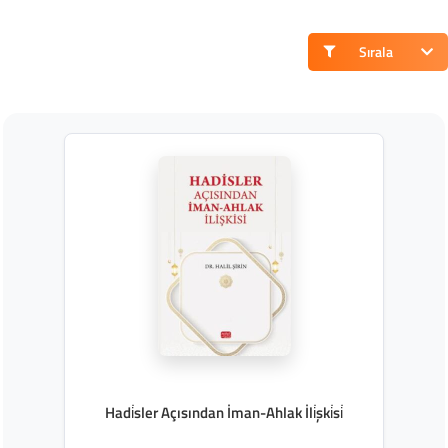
Sırala
Hadi̇sler Açısından İman-Ahlak İli̇şki̇si̇