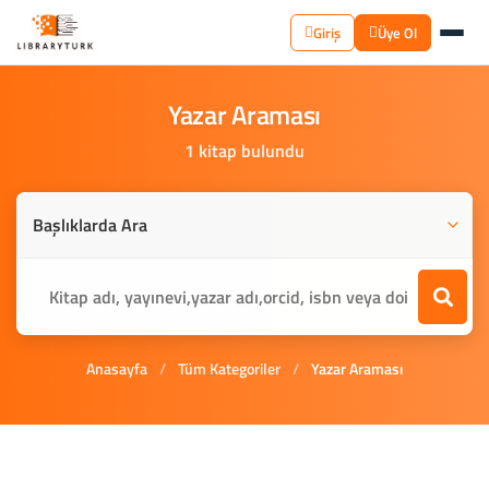
Giriş
Üye Ol
Yazar
Araması
1 kitap bulundu
Anasayfa
/
Tüm Kategoriler
/
Yazar Araması