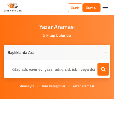
Giriş
Üye Ol
Yazar
Araması
5 kitap bulundu
Anasayfa
/
Tüm Kategoriler
/
Yazar Araması