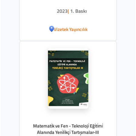
2023
|
1. Baskı
Vizetek Yayıncılık
Matemati̇k ve Fen - Teknoloji̇ Eği̇ti̇mi̇
Alanında Yeni̇li̇kçi̇ Tartışmalar-III