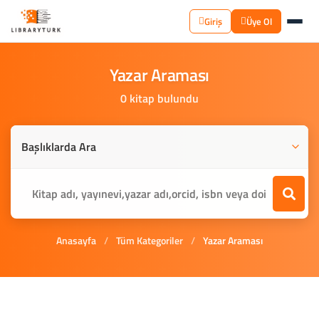
Giriş
Üye Ol
Yazar
Araması
0 kitap bulundu
Anasayfa
/
Tüm Kategoriler
/
Yazar Araması