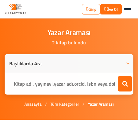
Giriş
Üye Ol
Yazar
Araması
2 kitap bulundu
Anasayfa
/
Tüm Kategoriler
/
Yazar Araması