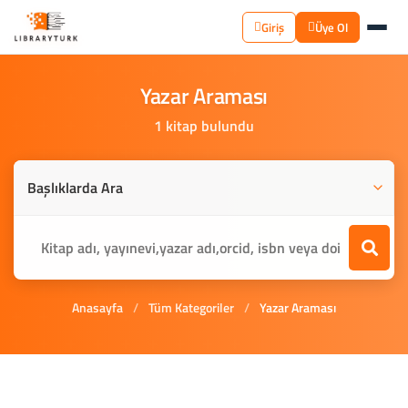
Giriş
Üye Ol
Yazar
Araması
1 kitap bulundu
Anasayfa
/
Tüm Kategoriler
/
Yazar Araması