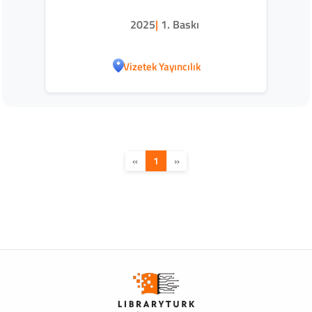
2025
|
1. Baskı
Vizetek Yayıncılık
«
1
»