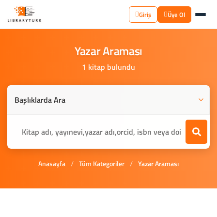
Giriş
Üye Ol
Yazar
Araması
1 kitap bulundu
Anasayfa
/
Tüm Kategoriler
/
Yazar Araması