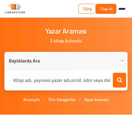
Giriş
Üye Ol
Yazar
Araması
3 kitap bulundu
Anasayfa
/
Tüm Kategoriler
/
Yazar Araması