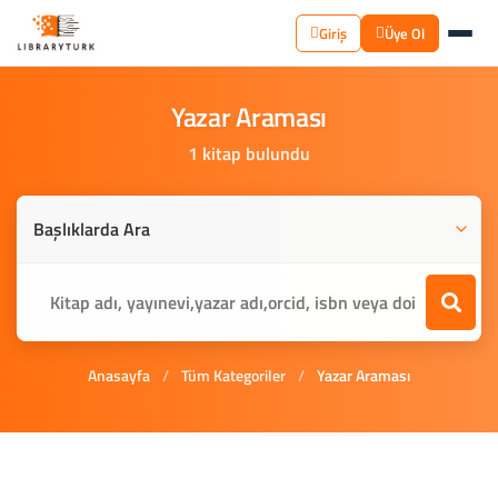
Giriş
Üye Ol
Yazar
Araması
1 kitap bulundu
Anasayfa
/
Tüm Kategoriler
/
Yazar Araması