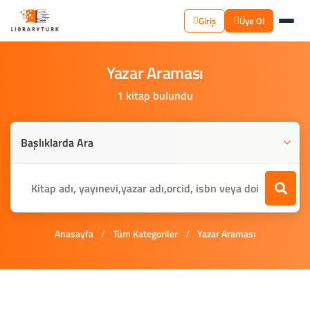
Giriş
Üye Ol
Yazar
Araması
1 kitap bulundu
Anasayfa
/
Tüm Kategoriler
/
Yazar Araması