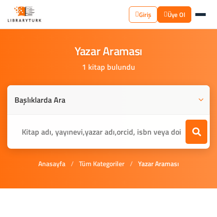
Giriş
Üye Ol
Yazar
Araması
1 kitap bulundu
Anasayfa
/
Tüm Kategoriler
/
Yazar Araması