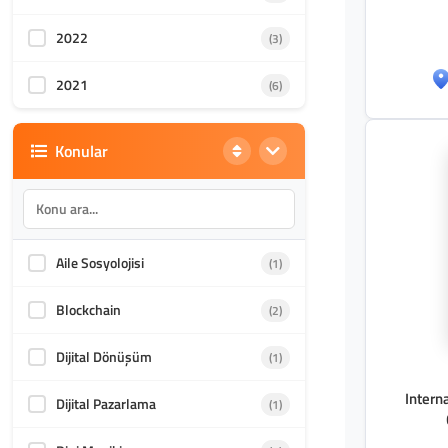
2022
(3)
2021
(6)
Konular
Aile Sosyolojisi
(1)
Blockchain
(2)
Dijital Dönüşüm
(1)
Intern
Dijital Pazarlama
(1)