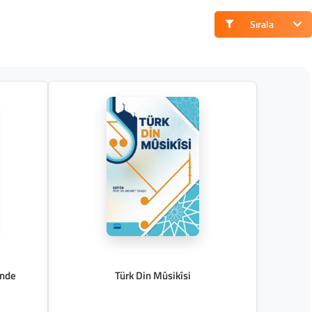
Sırala
ünde
Türk Din Mûsikîsi