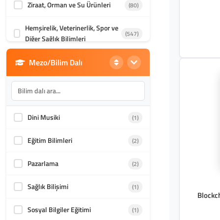
Ziraat, Orman ve Su Ürünleri
(80)
Hemşirelik, Veterinerlik, Spor ve
(547)
Diğer Sağlık Bilimleri
Mezo/Bilim Dalı
Din Bilimleri
(1986)
İletişim, Mimarlık ve Güzel
(870)
Sanatlar
Dini Musiki
(1)
Akademik Kültür
(1588)
Eğitim Bilimleri
(2)
Pazarlama
(2)
Sağlık Bilişimi
(1)
Blockch
Sosyal Bilgiler Eğitimi
(1)