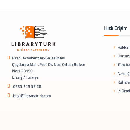
Hızlı Erişim
Hakkım
Kurums
Fırat Teknokent Ar-Ge 3 Binası
Çaydaçıra Mah. Prof. Dr. Nuri Orhan Bulvarı
Tüm Ka
No:1 23150
Nasıl Ç
Elazığ / Türkiye
Kullanı
0533 215 35 26
İş Orta
bilgi@libraryturk.com