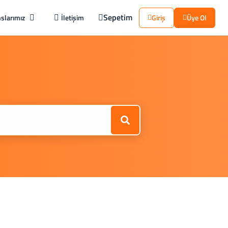
Sepetim
slarımız
İletişim
Giriş
Üye Ol