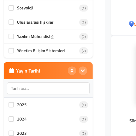
Sosyoloji
(1)
Uluslararası İlişkiler
(1)
N
Yazılım Mühendisliği
(2)
Yönetim Bilişim Sistemleri
(2)
Yayın Tarihi
2025
(1)
2024
(1)
Sür
2023
(2)