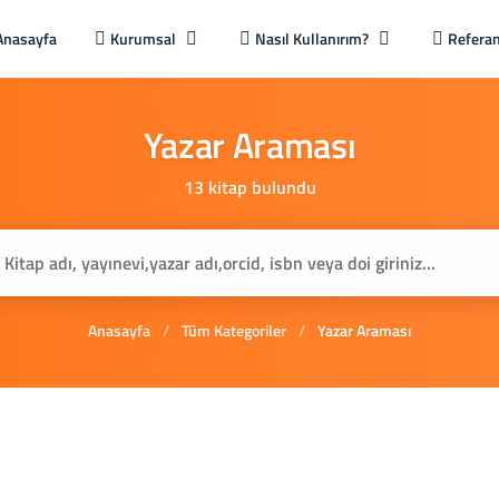
Anasayfa
Kurumsal
Nasıl Kullanırım?
Referan
Yazar
Araması
13 kitap bulundu
Anasayfa
/
Tüm Kategoriler
/
Yazar Araması