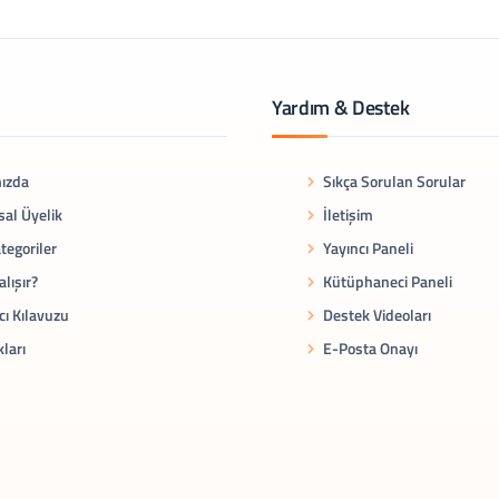
Yardım & Destek
ızda
Sıkça Sorulan Sorular
al Üyelik
İletişim
tegoriler
Yayıncı Paneli
alışır?
Kütüphaneci Paneli
cı Kılavuzu
Destek Videoları
kları
E-Posta Onayı