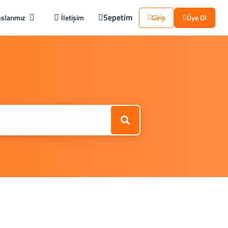
Sepetim
slarımız
İletişim
Giriş
Üye Ol