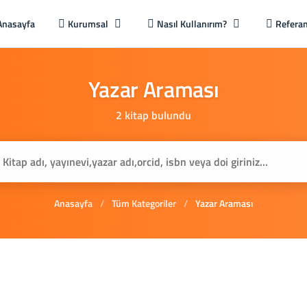
Anasayfa
Kurumsal
Nasıl Kullanırım?
Referan
Yazar
Araması
2 kitap bulundu
Anasayfa
/
Tüm Kategoriler
/
Yazar Araması