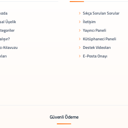
ızda
Sıkça Sorulan Sorular
al Üyelik
İletişim
tegoriler
Yayıncı Paneli
alışır?
Kütüphaneci Paneli
cı Kılavuzu
Destek Videoları
kları
E-Posta Onayı
Güvenli Ödeme