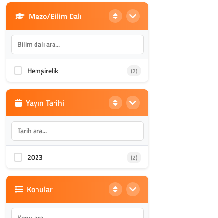
Mezo/Bilim Dalı
Din Bilimleri
(1986)
İletişim, Mimarlık ve Güzel
(870)
Sanatlar
Hemşirelik
(2)
Akademik Kültür
(1588)
Yayın Tarihi
2023
(2)
Konular