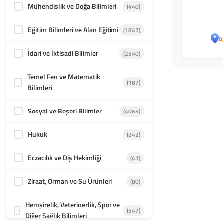
Mühendislik ve Doğa Bilimleri
(440)
Eğitim Bilimleri ve Alan Eğitimi
(1847)
A
İdari ve İktisadi Bilimler
(2540)
Temel Fen ve Matematik
(187)
Bilimleri
Sosyal ve Beşeri Bilimler
(4065)
Hukuk
(242)
Eczacılık ve Diş Hekimliği
(41)
Ziraat, Orman ve Su Ürünleri
(80)
Hemşirelik, Veterinerlik, Spor ve
(547)
Diğer Sağlık Bilimleri