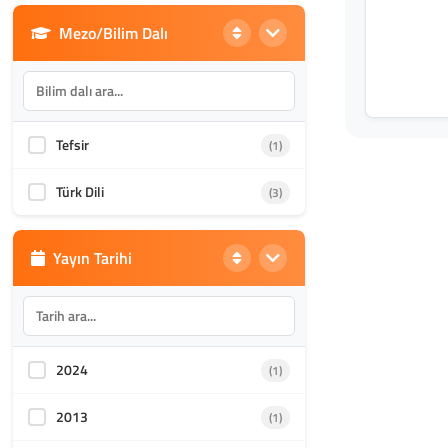
Mezo/Bilim Dalı
Din Bilimleri
(1986)
İletişim, Mimarlık ve Güzel
(870)
Sanatlar
Tefsir
(1)
Akademik Kültür
(1588)
Türk Dili
(3)
Yayın Tarihi
2024
(1)
2013
(1)