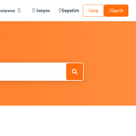
Sepetim
slarımız
İletişim
Giriş
Üye Ol