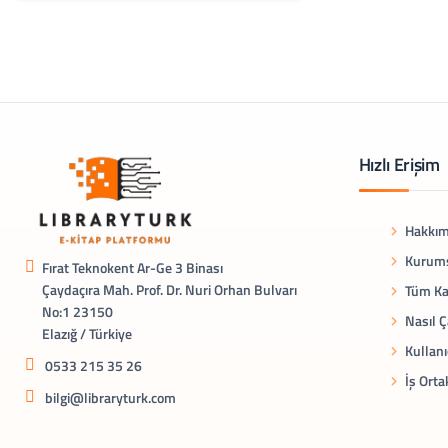
Hızlı Erişim
Hakkım
Kurums
Fırat Teknokent Ar-Ge 3 Binası
Çaydaçıra Mah. Prof. Dr. Nuri Orhan Bulvarı
Tüm Ka
No:1 23150
Nasıl Ç
Elazığ / Türkiye
Kullanı
0533 215 35 26
İş Orta
bilgi@libraryturk.com