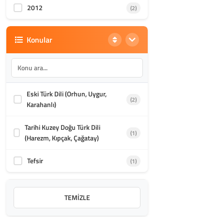
2012
(2)
Konular
Eski Türk Dili (Orhun, Uygur,
(2)
Karahanlı)
Tarihi Kuzey Doğu Türk Dili
(1)
(Harezm, Kıpçak, Çağatay)
Tefsir
(1)
TEMIZLE