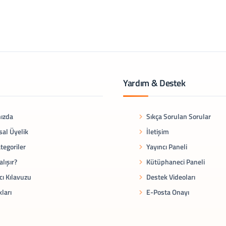
Yardım & Destek
ızda
Sıkça Sorulan Sorular
al Üyelik
İletişim
tegoriler
Yayıncı Paneli
alışır?
Kütüphaneci Paneli
cı Kılavuzu
Destek Videoları
kları
E-Posta Onayı