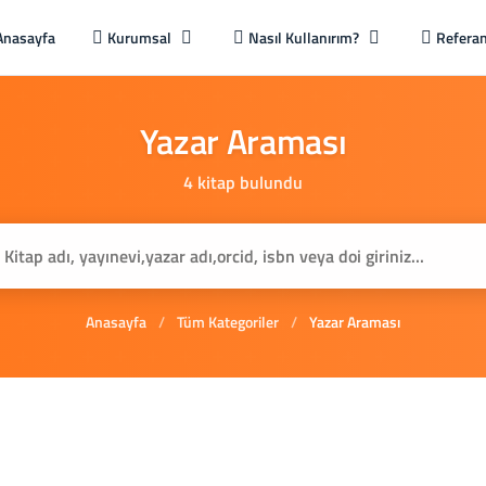
Anasayfa
Kurumsal
Nasıl Kullanırım?
Referan
Yazar
Araması
4 kitap bulundu
Anasayfa
/
Tüm Kategoriler
/
Yazar Araması