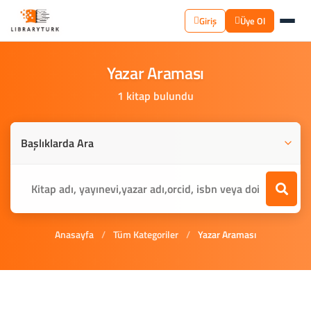
Giriş
Üye Ol
Yazar
Araması
1 kitap bulundu
Anasayfa
/
Tüm Kategoriler
/
Yazar Araması