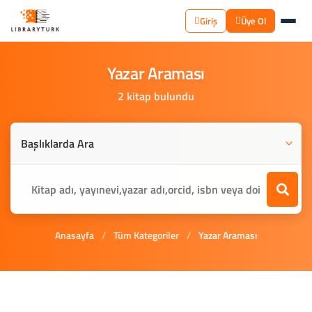
Giriş
Üye Ol
Yazar
Araması
2 kitap bulundu
Anasayfa
/
Tüm Kategoriler
/
Yazar Araması