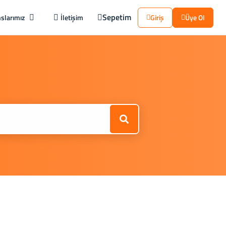
Sepetim
slarımız
İletişim
Giriş
Üye Ol