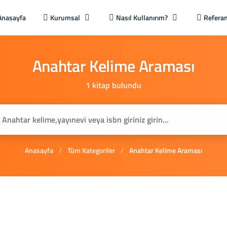
Anasayfa
Kurumsal
Nasıl Kullanırım?
Referan
Anahtar
Kelime
Araması
1 kitap bulundu
Anasayfa
/
Tüm Kategoriler
/
Anahtar Kelime Araması