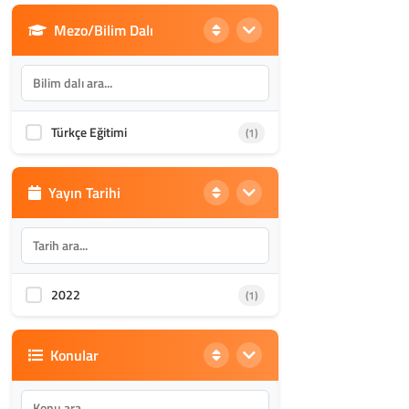
Mezo/Bilim Dalı
Din Bilimleri
(1985)
İletişim, Mimarlık ve Güzel
(870)
Sanatlar
Türkçe Eğitimi
(1)
Akademik Kültür
(1587)
Yayın Tarihi
2022
(1)
Konular