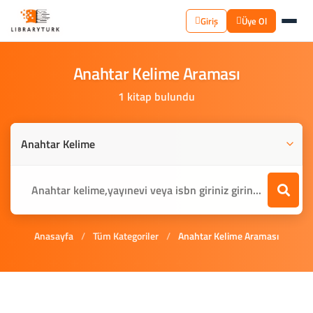
Giriş
Üye Ol
Anahtar
Kelime
Araması
1 kitap bulundu
Anasayfa
/
Tüm Kategoriler
/
Anahtar Kelime Araması