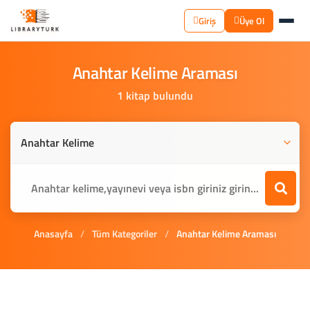
Giriş
Üye Ol
Anahtar
Kelime
Araması
1 kitap bulundu
Anasayfa
/
Tüm Kategoriler
/
Anahtar Kelime Araması