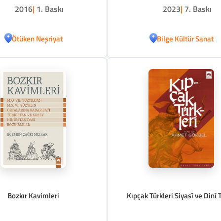
2016
|
1. Baskı
2023
|
7. Baskı
Ötüken Neşriyat
Bilge Kültür Sanat
Bozkır Kavimleri
Kıpçak Türkleri Siyasî ve Dinî T