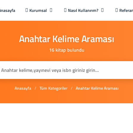
Anasayfa
Kurumsal
Nasıl Kullanırım?
Referan
Anahtar
Kelime
Araması
16 kitap bulundu
Anasayfa
/
Tüm Kategoriler
/
Anahtar Kelime Araması