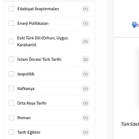
Edebiyat Araştırmaları
(1)
Enerji Politikaları
(1)
N
Eski Türk Dili (Orhun, Uygur,
(1)
Karahanlı)
İslam Öncesi Türk Tarihi
(2)
Jeopolitik
(1)
Kafkasya
(1)
Orta Asya Tarihi
(1)
Roman
(1)
Türk Ede
Tarih Eğitimi
(1)