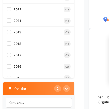
2022
(1)
N
2021
(1)
2019
(2)
2018
(1)
2017
(2)
2016
(2)
2014
(1)
Konular
2012
(2)
Enerji Bö
Örgütü