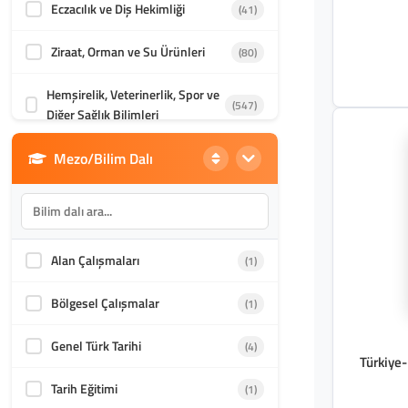
Eczacılık ve Diş Hekimliği
(41)
Ziraat, Orman ve Su Ürünleri
(80)
Hemşirelik, Veterinerlik, Spor ve
(547)
Diğer Sağlık Bilimleri
Mezo/Bilim Dalı
Din Bilimleri
(1985)
İletişim, Mimarlık ve Güzel
(870)
Sanatlar
Alan Çalışmaları
(1)
Akademik Kültür
(1587)
Bölgesel Çalışmalar
(1)
Genel Türk Tarihi
(4)
Türkiye-
Tarih Eğitimi
(1)