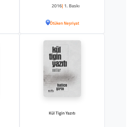
2016
|
1. Baskı
Ötüken Neşriyat
Kül Tigin Yazıtı