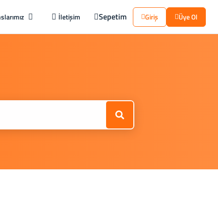
Sepetim
slarımız
İletişim
Giriş
Üye Ol