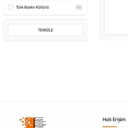
Türk Bozkır Kültürü
(1)
Türk Dış Politikası
(1)
TEMIZLE
Türk Dünyası
(1)
Türk Halkları ve Toplulukları
(2)
Uluslararası İktisat Teorileri
(1)
Uluslararası İlişkiler Kuramları
(1)
Uluslararası Politik İktisat
(1)
Uluslararası Politika
(1)
Uluslararası Siyaset
(2)
Hızlı Erişim