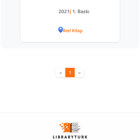
2021
|
1. Baskı
Arel Kitap
«
1
»