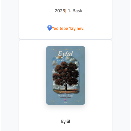
Kavala-Mora-Ohri-Selanik-Tekirdağ-
Tırhala
2025
|
1. Baskı
Yeditepe Yayınevi
Eylül