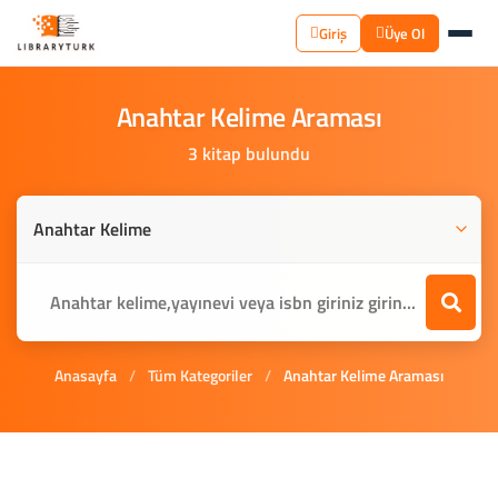
Giriş
Üye Ol
Anahtar
Kelime
Araması
3 kitap bulundu
Anasayfa
/
Tüm Kategoriler
/
Anahtar Kelime Araması