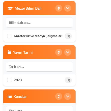
Mezo/Bilim Dalı
Din Bilimleri
(1985)
İletişim, Mimarlık ve Güzel
(870)
Sanatlar
Gazetecilik ve Medya Çalışmaları
(1)
Akademik Kültür
(1587)
Yayın Tarihi
2023
(1)
Konular