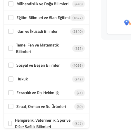
Mühendislik ve Doğa Bilimleri
(440)
Eğitim Bilimleri ve Alan Eğitimi
(1847)
N
İdari ve İktisadi Bilimler
(2540)
Temel Fen ve Matematik
(187)
Bilimleri
Sosyal ve Beşeri Bilimler
(4056)
Hukuk
(242)
Eczacılık ve Diş Hekimliği
(41)
Ziraat, Orman ve Su Ürünleri
(80)
Hemşirelik, Veterinerlik, Spor ve
(547)
Diğer Sağlık Bilimleri