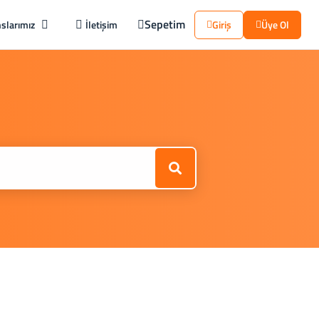
Sepetim
slarımız
İletişim
Giriş
Üye Ol