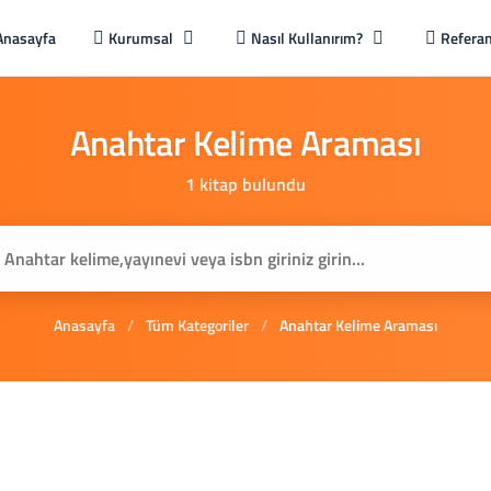
Anasayfa
Kurumsal
Nasıl Kullanırım?
Referan
Anahtar
Kelime
Araması
1 kitap bulundu
Anasayfa
/
Tüm Kategoriler
/
Anahtar Kelime Araması