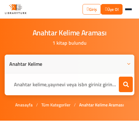
Giriş
Üye Ol
Anahtar
Kelime
Araması
1 kitap bulundu
Anasayfa
/
Tüm Kategoriler
/
Anahtar Kelime Araması