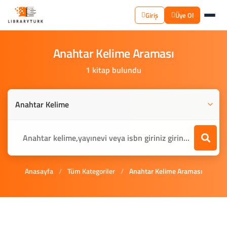
Giriş
Üye Ol
Anahtar
Kelime
Araması
1 kitap bulundu
Anasayfa
/
Tüm Kategoriler
/
Anahtar Kelime Araması