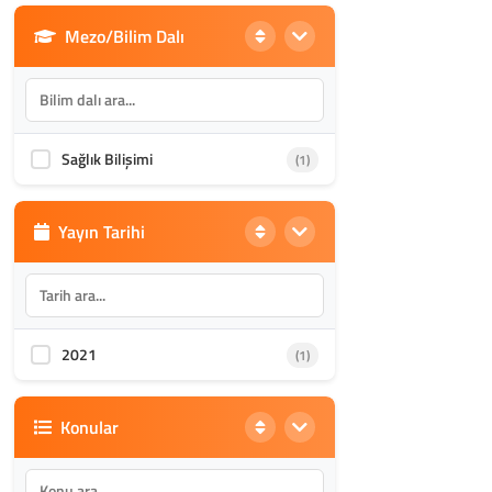
Mezo/Bilim Dalı
Din Bilimleri
(1986)
İletişim, Mimarlık ve Güzel
(870)
Sanatlar
Sağlık Bilişimi
(1)
Akademik Kültür
(1588)
Yayın Tarihi
2021
(1)
Konular