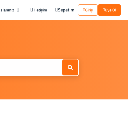
Sepetim
slarımız
İletişim
Giriş
Üye Ol