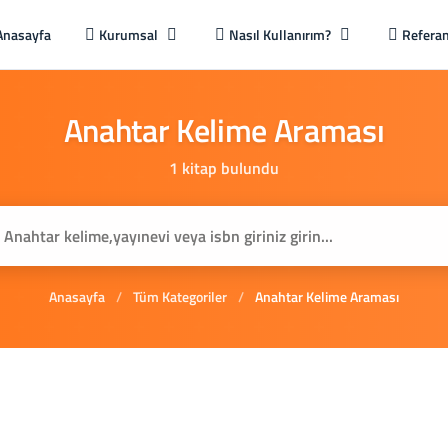
Anasayfa
Kurumsal
Nasıl Kullanırım?
Referan
Anahtar
Kelime
Araması
1 kitap bulundu
Anasayfa
/
Tüm Kategoriler
/
Anahtar Kelime Araması