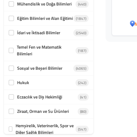
Mühendislik ve Doğa Bilimleri
(440)
Eğitim Bilimleri ve Alan Eğitimi
(1847)
N
İdari ve İktisadi Bilimler
(2540)
Temel Fen ve Matematik
(187)
Bilimleri
Sosyal ve Beşeri Bilimler
(4065)
Hukuk
(242)
Eczacılık ve Diş Hekimliği
(41)
Ziraat, Orman ve Su Ürünleri
(80)
Hemşirelik, Veterinerlik, Spor ve
(547)
Diğer Sağlık Bilimleri