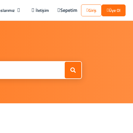
Sepetim
slarımız
İletişim
Giriş
Üye Ol