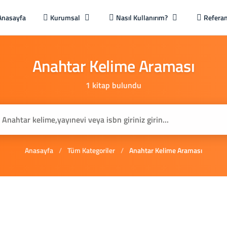
Anasayfa
Kurumsal
Nasıl Kullanırım?
Referan
Anahtar
Kelime
Araması
1 kitap bulundu
Anasayfa
/
Tüm Kategoriler
/
Anahtar Kelime Araması