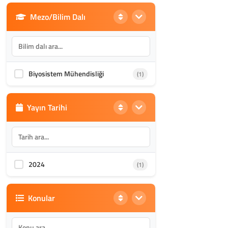
Mezo/Bilim Dalı
Din Bilimleri
(1985)
İletişim, Mimarlık ve Güzel
(870)
Sanatlar
Biyosistem Mühendisliği
(1)
Akademik Kültür
(1587)
Yayın Tarihi
2024
(1)
Konular