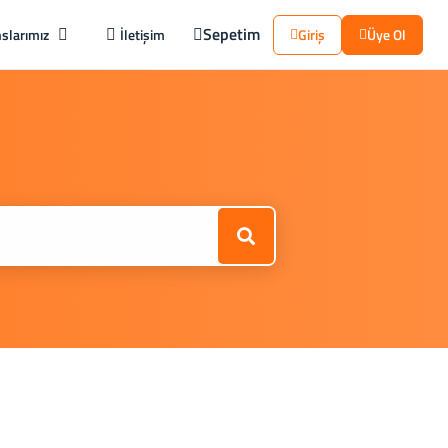
Sepetim
slarımız
İletişim
Giriş
Üye Ol