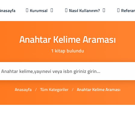
Anasayfa
Kurumsal
Nasıl Kullanırım?
Referan
Anahtar
Kelime
Araması
1 kitap bulundu
Anasayfa
/
Tüm Kategoriler
/
Anahtar Kelime Araması