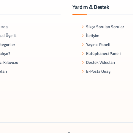
Yardım & Destek
ızda
Sıkça Sorulan Sorular
al Üyelik
İletişim
tegoriler
Yayıncı Paneli
alışır?
Kütüphaneci Paneli
cı Kılavuzu
Destek Videoları
kları
E-Posta Onayı