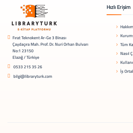
Hızlı Erişim
Hakkım
Kurums
Fırat Teknokent Ar-Ge 3 Binası
Çaydaçıra Mah. Prof. Dr. Nuri Orhan Bulvarı
Tüm Ka
No:1 23150
Nasıl Ç
Elazığ / Türkiye
Kullanı
0533 215 35 26
İş Orta
bilgi@libraryturk.com