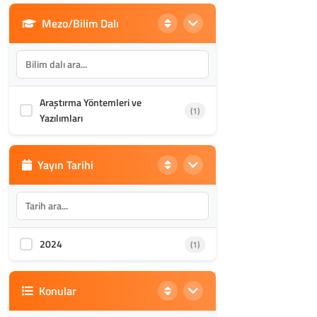
Mezo/Bilim Dalı
Din Bilimleri
(1985)
İletişim, Mimarlık ve Güzel
(870)
Sanatlar
Araştırma Yöntemleri ve
Akademik Kültür
(1587)
(1)
Yazılımları
Yayın Tarihi
2024
(1)
Konular