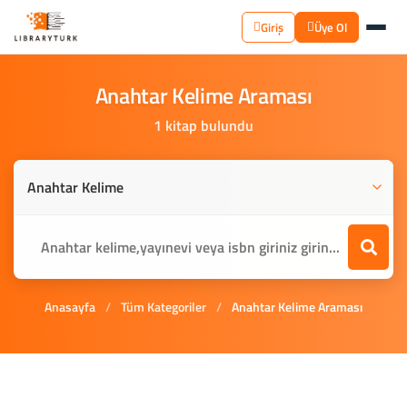
Giriş
Üye Ol
Anahtar
Kelime
Araması
1 kitap bulundu
Anasayfa
/
Tüm Kategoriler
/
Anahtar Kelime Araması