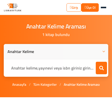
Giriş
Üye Ol
Anahtar
Kelime
Araması
1 kitap bulundu
Anasayfa
/
Tüm Kategoriler
/
Anahtar Kelime Araması