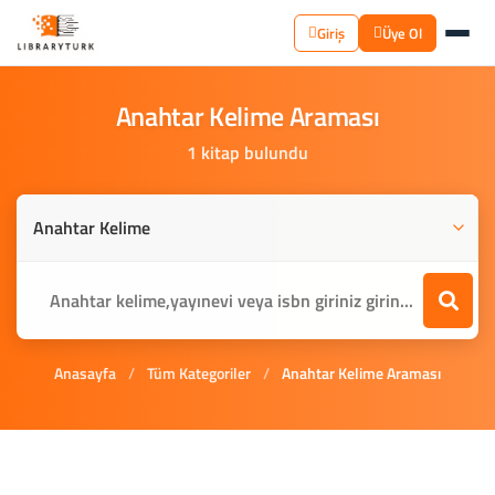
Giriş
Üye Ol
Anahtar
Kelime
Araması
1 kitap bulundu
Anasayfa
/
Tüm Kategoriler
/
Anahtar Kelime Araması