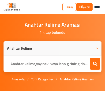
Giriş
Üye Ol
Anahtar
Kelime
Araması
1 kitap bulundu
Anasayfa
/
Tüm Kategoriler
/
Anahtar Kelime Araması