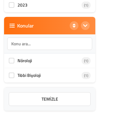
2023
(1)
Konular
Nöroloji
(1)
Tıbbi Biyoloji
(1)
TEMIZLE