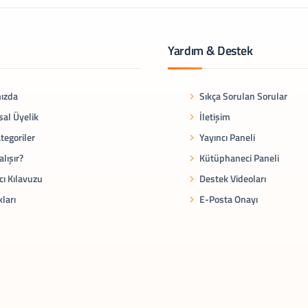
Yardım & Destek
ızda
Sıkça Sorulan Sorular
al Üyelik
İletişim
tegoriler
Yayıncı Paneli
alışır?
Kütüphaneci Paneli
cı Kılavuzu
Destek Videoları
kları
E-Posta Onayı