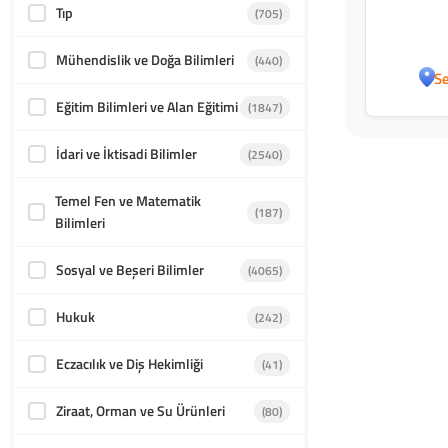
Tıp
(705)
Mühendislik ve Doğa Bilimleri
(440)
Se
Eğitim Bilimleri ve Alan Eğitimi
(1847)
İdari ve İktisadi Bilimler
(2540)
Temel Fen ve Matematik
(187)
Bilimleri
Sosyal ve Beşeri Bilimler
(4065)
Hukuk
(242)
Eczacılık ve Diş Hekimliği
(41)
Ziraat, Orman ve Su Ürünleri
(80)