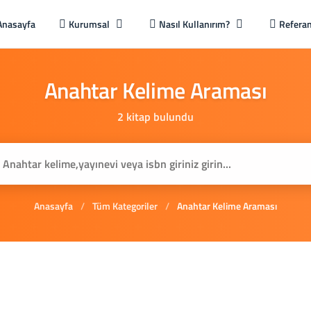
Anasayfa
Kurumsal
Nasıl Kullanırım?
Referan
Anahtar
Kelime
Araması
2 kitap bulundu
Anasayfa
/
Tüm Kategoriler
/
Anahtar Kelime Araması