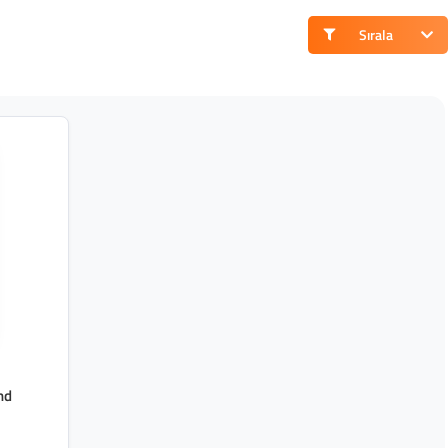
Sırala
nd