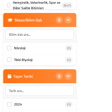
Hemşirelik, Veterinerlik, Spor ve
(547)
Diğer Sağlık Bilimleri
Mezo/Bilim Dalı
Din Bilimleri
(1986)
İletişim, Mimarlık ve Güzel
(870)
Sanatlar
Nöroloji
(1)
Akademik Kültür
(1588)
Tıbbi Biyoloji
(1)
Yayın Tarihi
2024
(1)