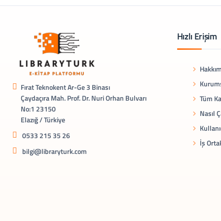
Hızlı Erişim
Hakkım
Kurums
Fırat Teknokent Ar-Ge 3 Binası
Çaydaçıra Mah. Prof. Dr. Nuri Orhan Bulvarı
Tüm Ka
No:1 23150
Nasıl Ç
Elazığ / Türkiye
Kullanı
0533 215 35 26
İş Orta
bilgi@libraryturk.com