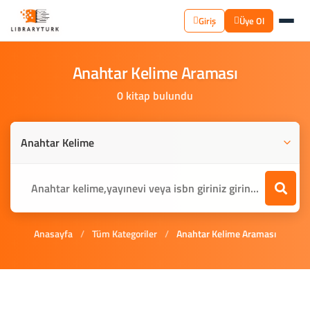
Giriş
Üye Ol
Anahtar
Kelime
Araması
0 kitap bulundu
Anasayfa
/
Tüm Kategoriler
/
Anahtar Kelime Araması