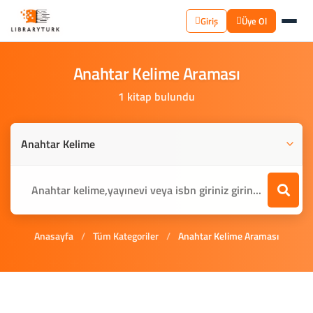
Giriş
Üye Ol
Anahtar
Kelime
Araması
1 kitap bulundu
Anasayfa
/
Tüm Kategoriler
/
Anahtar Kelime Araması