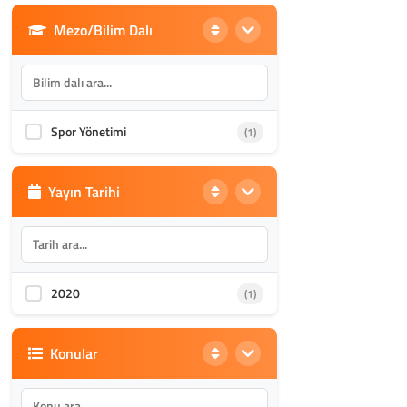
Mezo/Bilim Dalı
Din Bilimleri
(1986)
İletişim, Mimarlık ve Güzel
(870)
Sanatlar
Spor Yönetimi
(1)
Akademik Kültür
(1588)
Yayın Tarihi
2020
(1)
Konular