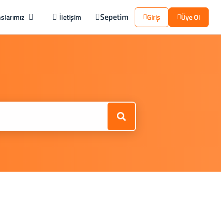
Sepetim
slarımız
İletişim
Giriş
Üye Ol