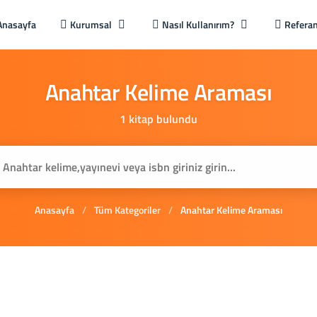
Anasayfa
Kurumsal
Nasıl Kullanırım?
Referan
Anahtar
Kelime
Araması
1 kitap bulundu
Anasayfa
/
Tüm Kategoriler
/
Anahtar Kelime Araması