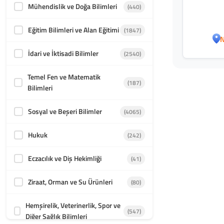
Mühendislik ve Doğa Bilimleri
(440)
Eğitim Bilimleri ve Alan Eğitimi
(1847)
N
İdari ve İktisadi Bilimler
(2540)
Temel Fen ve Matematik
(187)
Bilimleri
Sosyal ve Beşeri Bilimler
(4065)
Hukuk
(242)
Eczacılık ve Diş Hekimliği
(41)
Ziraat, Orman ve Su Ürünleri
(80)
Hemşirelik, Veterinerlik, Spor ve
(547)
Diğer Sağlık Bilimleri