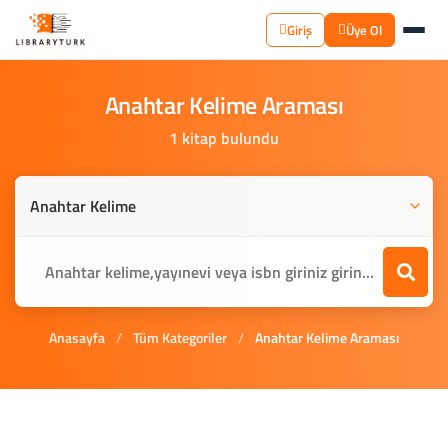
Giriş
Üye Ol
Anahtar
Kelime
Araması
1 kitap bulundu
Anasayfa
/
Tüm Kategoriler
/
Anahtar Kelime Araması