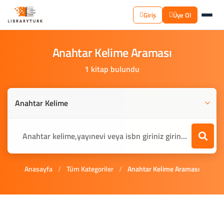
Giriş
Üye Ol
Anahtar
Kelime
Araması
1 kitap bulundu
Anasayfa
/
Tüm Kategoriler
/
Anahtar Kelime Araması