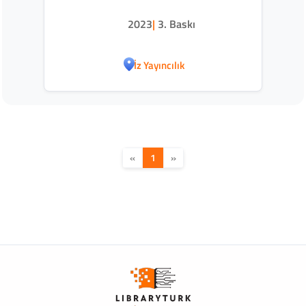
2023
|
3. Baskı
İz Yayıncılık
«
1
»