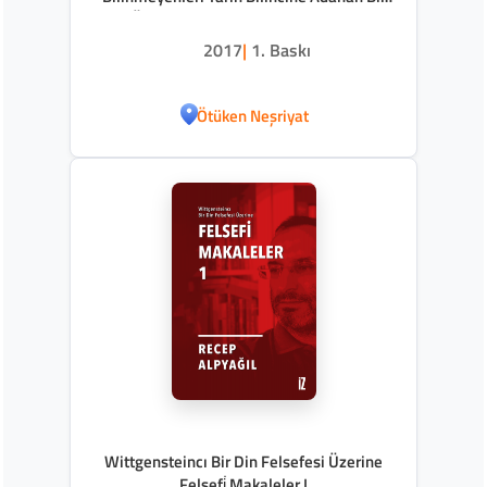
Ömür Prof. Dr. Abdülkadir Donuk
2017
|
1. Baskı
Ötüken Neşriyat
Wittgensteincı Bir Din Felsefesi Üzerine
Felsefi̇ Makaleler I