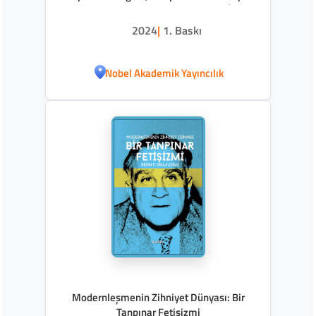
Etkilerinin Değerlendirilmesi ve Bir İsim
Önerisi
2024
|
1. Baskı
Nobel Akademik Yayıncılık
Modernleşmenin Zihniyet Dünyası: Bir
Tanpınar Fetişizmi