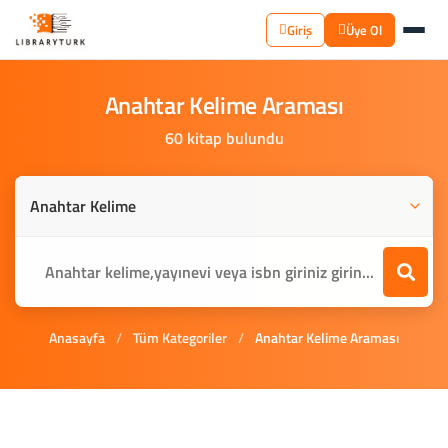
Giriş
Üye Ol
Anahtar
Kelime
Araması
60 kitap bulundu
Anasayfa
/
Tüm Kategoriler
/
Anahtar Kelime Araması