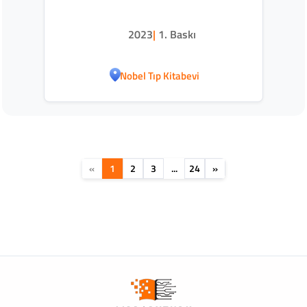
2023
|
1. Baskı
Nobel Tıp Kitabevi
«
1
2
3
...
24
»