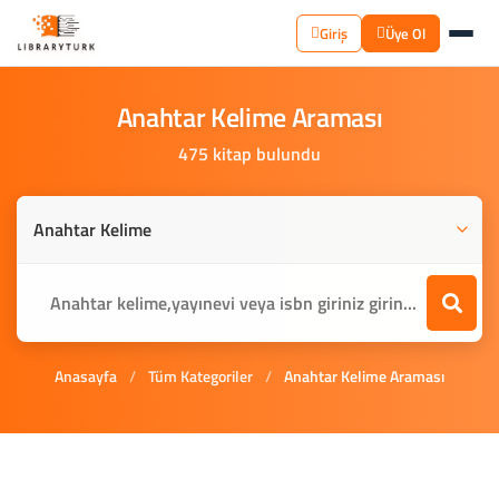
Giriş
Üye Ol
Anahtar
Kelime
Araması
475 kitap bulundu
Anasayfa
/
Tüm Kategoriler
/
Anahtar Kelime Araması