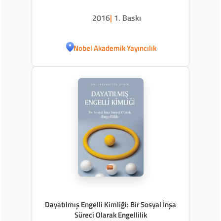
Zaman Tatmini ve Yaşam Tatmini
Arasındaki İlişki
2016
|
1. Baskı
Nobel Akademik Yayıncılık
Dayatılmış Engelli Kimliği: Bir Sosyal İnşa
Süreci Olarak Engellilik