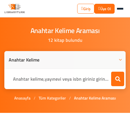
Giriş
Üye Ol
Anahtar
Kelime
Araması
12 kitap bulundu
Anasayfa
/
Tüm Kategoriler
/
Anahtar Kelime Araması