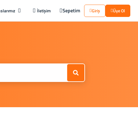
Sepetim
slarımız
İletişim
Giriş
Üye Ol