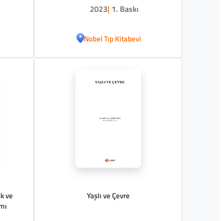
2023
|
1. Baskı
Nobel Tıp Kitabevi
k ve
Yaşlı ve Çevre
ımı