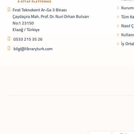
Kurums
Fırat Teknokent Ar-Ge 3 Binası
Çaydaçıra Mah. Prof. Dr. Nuri Orhan Bulvarı
Tüm Ka
No:1 23150
Nasıl Ç
Elazığ / Türkiye
Kullanı
0533 215 35 26
İş Orta
bilgi@libraryturk.com