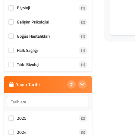
Biyoloji
(1)
Gelişim Psikolojisi
(2)
Göğüs Hastalıkları
(1)
Halk Sağlığı
(1)
Tıbbi Biyoloji
(1)
Yayın Tarihi
2025
(2)
2024
(3)