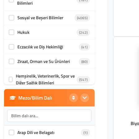
Bilimleri
Sosyal ve Beşeri Bilimler
(4065)
Hukuk
(242)
Eczacılık ve Diş Hekimliği
(41)
Ziraat, Orman ve Su Ürünleri
(80)
Hemşirelik, Veterinerlik, Spor ve
(547)
Diğer Sağlık Bilimleri
Mezo/Bilim Dalı
Din Bilimleri
(1986)
İletişim, Mimarlık ve Güzel
(870)
Sanatlar
Biyo
Arap Dili ve Belagatı
(1)
Akademik Kültür
(1588)