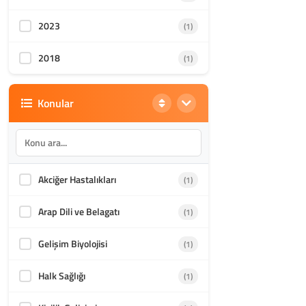
2023
(1)
2018
(1)
Konular
Akciğer Hastalıkları
(1)
Arap Dili ve Belagatı
(1)
Gelişim Biyolojisi
(1)
Halk Sağlığı
(1)