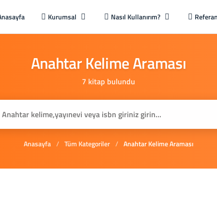
Anasayfa
Kurumsal
Nasıl Kullanırım?
Referan
Anahtar
Kelime
Araması
7 kitap bulundu
Anasayfa
/
Tüm Kategoriler
/
Anahtar Kelime Araması