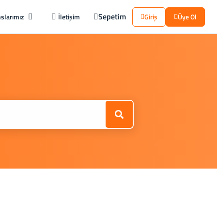
Sepetim
slarımız
İletişim
Giriş
Üye Ol