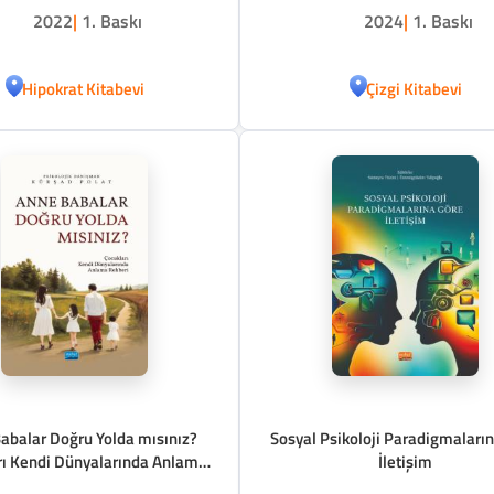
2022
|
1. Baskı
2024
|
1. Baskı
Hipokrat Kitabevi
Çizgi Kitabevi
abalar Doğru Yolda mısınız?
Sosyal Psikoloji Paradigmaları
rı Kendi Dünyalarında Anlama
İletişim
Rehberi