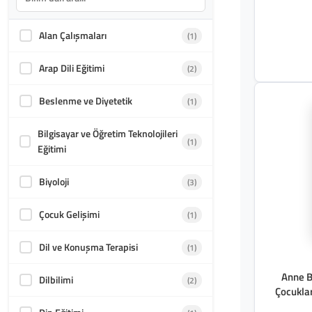
Sanatlar
Arel Kitap
(1)
Alan Çalışmaları
(1)
Akademik Kültür
(1588)
Arap Dili Eğitimi
(2)
Beslenme ve Diyetetik
(1)
Bilgisayar ve Öğretim Teknolojileri
(1)
Eğitimi
Biyoloji
(3)
Çocuk Gelişimi
(1)
Dil ve Konuşma Terapisi
(1)
Anne B
Dilbilimi
(2)
Çocukla