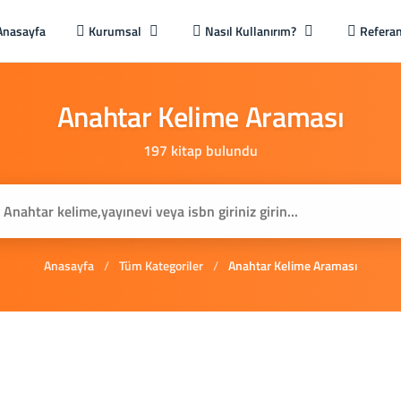
Anasayfa
Kurumsal
Nasıl Kullanırım?
Referan
Anahtar
Kelime
Araması
197 kitap bulundu
Anasayfa
/
Tüm Kategoriler
/
Anahtar Kelime Araması