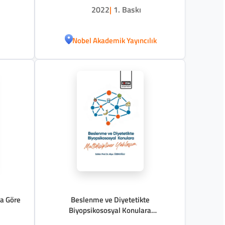
2022
|
1. Baskı
Nobel Akademik Yayıncılık
na Göre
Beslenme ve Diyetetikte
Biyopsikososyal Konulara
Multidisipliner Yaklaşım