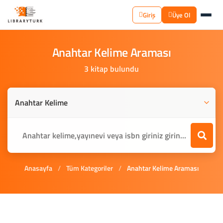
Giriş
Üye Ol
Anahtar
Kelime
Araması
3 kitap bulundu
Anasayfa
/
Tüm Kategoriler
/
Anahtar Kelime Araması