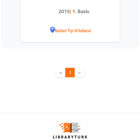
2015
|
1. Baskı
Nobel Tıp Kitabevi
«
1
»