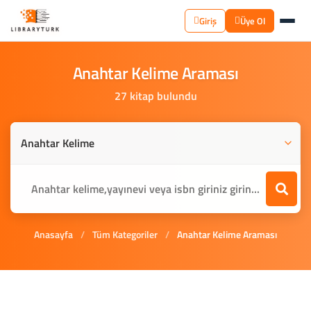
Giriş
Üye Ol
Anahtar
Kelime
Araması
27 kitap bulundu
Anasayfa
/
Tüm Kategoriler
/
Anahtar Kelime Araması