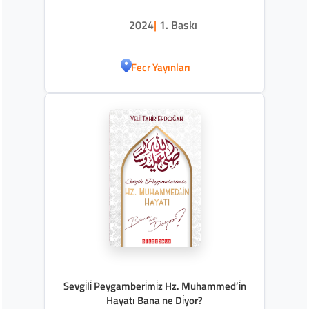
2024
|
1. Baskı
Fecr Yayınları
Sevgi̇li̇ Peygamberi̇mi̇z Hz. Muhammed’i̇n
Hayatı Bana ne Di̇yor?