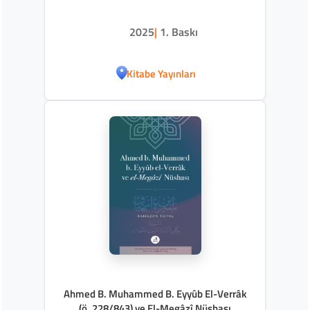
2025
|
1. Baskı
Kitabe Yayınları
Ahmed B. Muhammed B. Eyyûb El-Verrâk
(ö. 228/843) ve El-Megâzî Nüshası